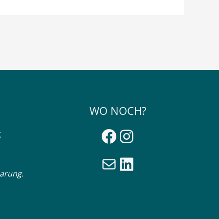
WO NOCH?
Facebook
Instagram
g
E-Mail
LinkedIn
arung.