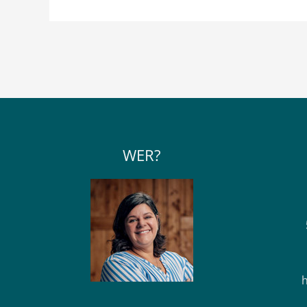
WER?
h