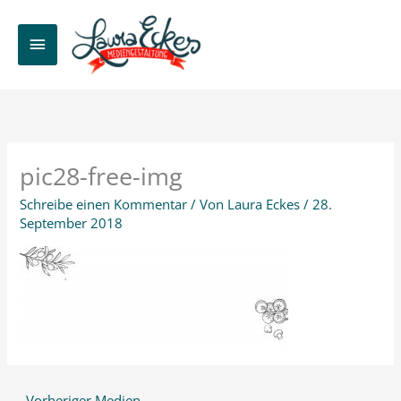
Zum
Inhalt
HAUPTMENÜ
springen
pic28-free-img
Schreibe einen Kommentar
/ Von
Laura Eckes
/
28.
September 2018
←
Vorheriger Medien