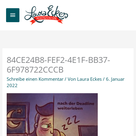
Zum
Inhalt
HAUPTMENÜ
springen
84CE24B8-FEF2-4E1F-BB37-
6F978722CCCB
Schreibe einen Kommentar
/ Von
Laura Eckes
/
6. Januar
2022