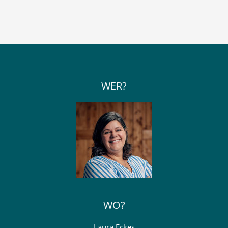
WER?
WO?
Laura Eckes