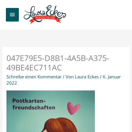
Zum
Inhalt
HAUPTMENÜ
springen
047E79E5-D8B1-4A5B-A375-
49BE4EC711AC
Schreibe einen Kommentar
/ Von
Laura Eckes
/
6. Januar
2022