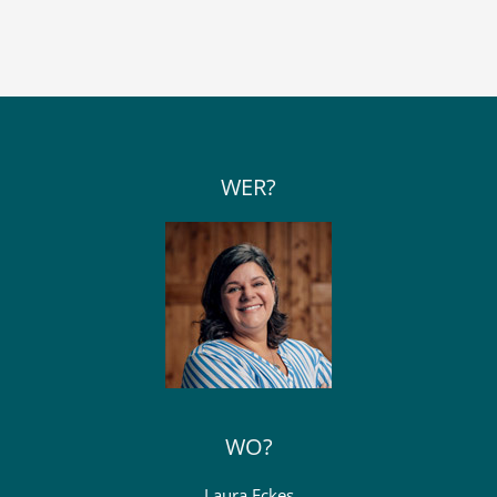
WER?
WO?
Laura Eckes